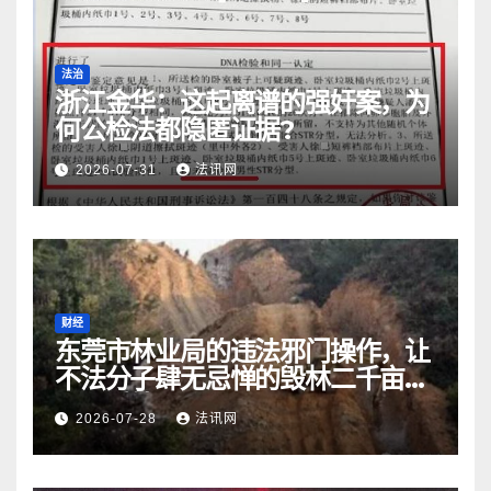
法治
浙江金华：​这起离谱的强奸案，为
何公检法都隐匿证据?
2026-07-31
法讯网
财经
东莞市林业局的违法邪门操作，让
不法分子肆无忌惮的毁林二千亩而
无人受处罚
2026-07-28
法讯网