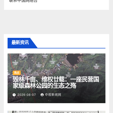
联系中国网络台
最新资讯
热点
毁林千亩、维权廿载：一座民营国
家级森林公园的生态之殇
2026-08-07
中视新闻网