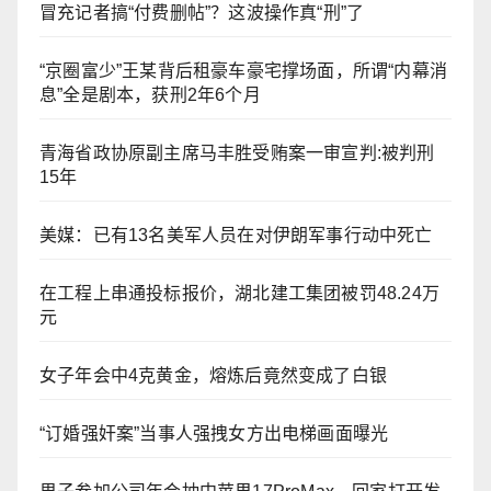
冒充记者搞“付费删帖”？这波操作真“刑”了
“京圈富少”王某背后租豪车豪宅撑场面，所谓“内幕消
息”全是剧本，获刑2年6个月
青海省政协原副主席马丰胜受贿案一审宣判:被判刑
15年
美媒：已有13名美军人员在对伊朗军事行动中死亡
在工程上串通投标报价，湖北建工集团被罚48.24万
元
女子年会中4克黄金，熔炼后竟然变成了白银
“订婚强奸案”当事人强拽女方出电梯画面曝光