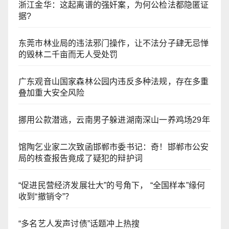
浙江金华：​这起离谱的强奸案，为何公检法都隐匿证
据?
东莞市林业局的违法邪门操作，让不法分子肆无忌惮
的毁林二千亩而无人受处罚
广东观音山国家森林公园内违反多种法规，存在多重
叠加重大安全风险
挪用公款潜逃，云南男子躲进湖南深山一养鸡场29年
馆陶乞业家二次致函邯郸市委书记：奇！邯郸市公安
局的核查报告竟成了疑犯的辩护词
“促进民营经济发展壮大”的号角下， “全国样本”缘何
收到“撤销令”？
“多名艺人发声讨债”话题冲上热搜