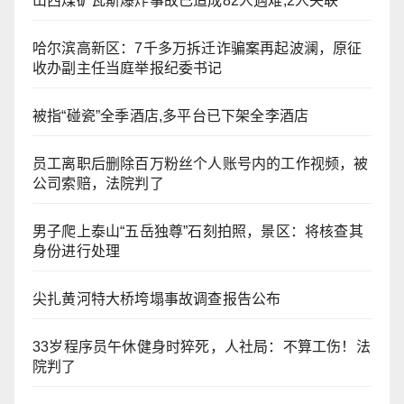
山西煤矿瓦斯爆炸事故已造成82人遇难,2人失联
哈尔滨高新区：7千多万拆迁诈骗案再起波澜，原征
收办副主任当庭举报纪委书记
被指“碰瓷”全季酒店,多平台已下架全李酒店
员工离职后删除百万粉丝个人账号内的工作视频，被
公司索赔，法院判了
男子爬上泰山“五岳独尊”石刻拍照，景区：将核查其
身份进行处理
尖扎黄河特大桥垮塌事故调查报告公布
33岁程序员午休健身时猝死，人社局：不算工伤！法
院判了