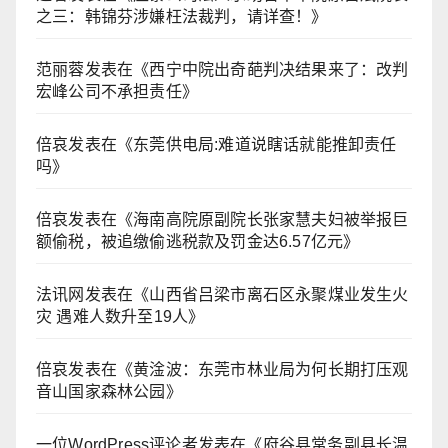
之三：韩锦芬涉嫌枉法裁判，请详查！
》
范丽蓉
发表在《
西宁中院出奇葩判决结果来了：改判
宏峰公司不承担责任
》
倍哀
发表在《
东莞供电局:难道说瞎话就能推卸责任
吗
》
倍哀
发表在《
海南高院原副院长张家慧夫妇被举报巨
额偷税，被追缴偷逃税款及罚金达6.57亿元
》
法讯网
发表在《
山西省吕梁市离石区永聚煤业发生火
灾 遇难人数升至19人
》
倍哀
发表在《
黄淦波：东莞市林业局为何长期打压观
音山国家森林公园
》
一位WordPress评论者
发表在《
府谷县常务副县长温