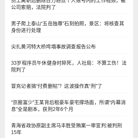
员工离职后删除百万粉丝个人账号内的工作视频，被
公司索赔，法院判了
男子爬上泰山“五岳独尊”石刻拍照，景区：将核查其
身份进行处理
尖扎黄河特大桥垮塌事故调查报告公布
33岁程序员午休健身时猝死，人社局：不算工伤！法
院判了
冒充记者搞“付费删帖”？这波操作真“刑”了
“京圈富少”王某背后租豪车豪宅撑场面，所谓“内幕消
息”全是剧本，获刑2年6个月
青海省政协原副主席马丰胜受贿案一审宣判:被判刑
15年