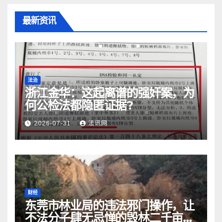
最新资讯
法治
浙江金华：​这起离谱的强奸案，为
何公检法都隐匿证据?
2026-07-31
法讯网
财经
东莞市林业局的违法邪门操作，让
不法分子肆无忌惮的毁林二千亩而