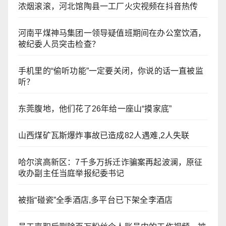
浓烟滚滚，河北馆陶县一工厂火灾视频在抖音热传
河南平煤神马集团一领导疑值班期间在办公室饮酒，
被纪委人员突击检查？
手机里的“偷听功能”一定要关闭，你说的话一直被监
听？
东莞腹地，他们花了26年给一座山“摸家底”
山西煤矿瓦斯爆炸事故已造成82人遇难,2人失联
哈尔滨高新区：7千多万拆迁诈骗案再起波澜，原征
收办副主任当庭举报纪委书记
被指“碰瓷”全季酒店,多平台已下架全李酒店