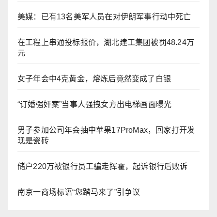
美媒：已有13名美军人员在对伊朗军事行动中死亡
在工程上串通投标报价，湖北建工集团被罚48.24万
元
女子年会中4克黄金，熔炼后竟然变成了白银
“订婚强奸案”当事人强拽女方出电梯画面曝光
男子参加公司年会抽中苹果17ProMax，回家打开发
现是瓷砖
储户220万被银行员工骗走挥霍，起诉银行后败诉
​南京一商场标语“您踏马来了”引争议