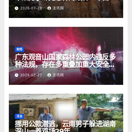
无人受处罚
2026-07-28
法讯网
财经
广东观音山国家森林公园内违反多
种法规，存在多重叠加重大安全风
险
2026-07-27
法讯网
法治
挪用公款潜逃，云南男子躲进湖南
深山一养鸡场29年