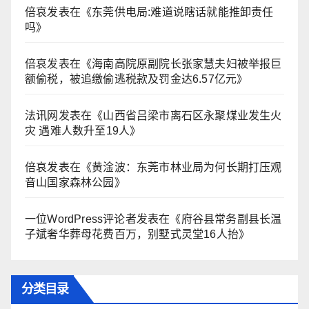
倍哀
发表在《
东莞供电局:难道说瞎话就能推卸责任
吗
》
倍哀
发表在《
海南高院原副院长张家慧夫妇被举报巨
额偷税，被追缴偷逃税款及罚金达6.57亿元
》
法讯网
发表在《
山西省吕梁市离石区永聚煤业发生火
灾 遇难人数升至19人
》
倍哀
发表在《
黄淦波：东莞市林业局为何长期打压观
音山国家森林公园
》
一位WordPress评论者
发表在《
府谷县常务副县长温
子斌奢华葬母花费百万，别墅式灵堂16人抬
》
分类目录