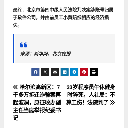
最终，
北京市第四中级人民法院判决案涉账号归属
于软件公司，并由前员工小黄赔偿相应的经济损
失。
来源：新华网、北京晚报
文
哈尔滨高新区：7
33岁程序员午休健身
千多万拆迁诈骗案再
时猝死，人社局：不
章
起波澜，原征收办副
算工伤！法院判了
导
主任当庭举报纪委书
记
航