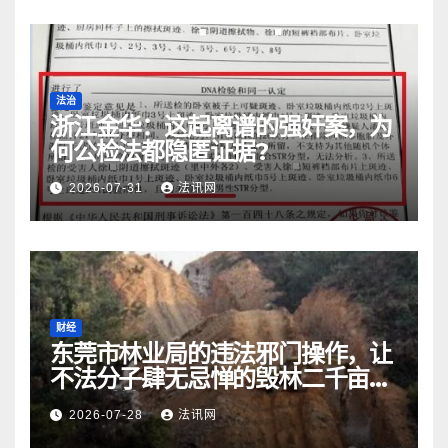
法治
浙江金华：​这起离谱的强奸案，为
何公检法都隐匿证据?
2026-07-31
法讯网
财经
东莞市林业局的违法邪门操作，让
不法分子肆无忌惮的毁林二千亩而
无人受处罚
2026-07-28
法讯网