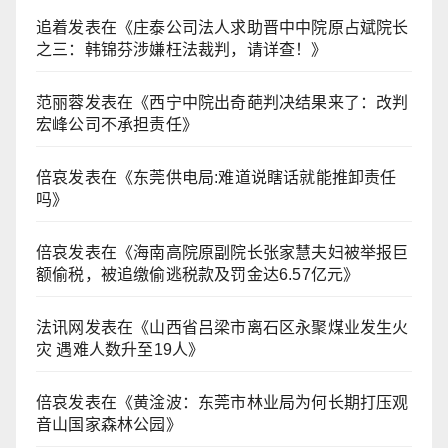
追着
发表在《
庄泰公司法人求助晋中中院原占斌院长
之三：韩锦芬涉嫌枉法裁判，请详查！
》
范丽蓉
发表在《
西宁中院出奇葩判决结果来了：改判
宏峰公司不承担责任
》
倍哀
发表在《
东莞供电局:难道说瞎话就能推卸责任
吗
》
倍哀
发表在《
海南高院原副院长张家慧夫妇被举报巨
额偷税，被追缴偷逃税款及罚金达6.57亿元
》
法讯网
发表在《
山西省吕梁市离石区永聚煤业发生火
灾 遇难人数升至19人
》
倍哀
发表在《
黄淦波：东莞市林业局为何长期打压观
音山国家森林公园
》