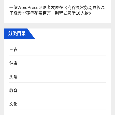
一位WordPress评论者
发表在《
府谷县常务副县长温
子斌奢华葬母花费百万，别墅式灵堂16人抬
》
分类目录
三农
健康
头条
教育
文化