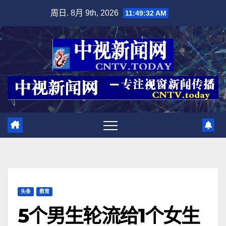
跳
周日. 8月 9th, 2026
11:49:33 AM
至
内
容
头条
教育
5个男生轮流给1个女生