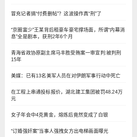
冒充记者搞“付费删帖”？这波操作真“刑”了
“京圈富少”王某背后租豪车豪宅撑场面，所谓“内幕消
息”全是剧本，获刑2年6个月
青海省政协原副主席马丰胜受贿案一审宣判:被判刑
15年
美媒：已有13名美军人员在对伊朗军事行动中死亡
在工程上串通投标报价，湖北建工集团被罚48.24万
元
女子年会中4克黄金，熔炼后竟然变成了白银
“订婚强奸案”当事人强拽女方出电梯画面曝光