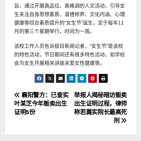
旨，通过开展高品位、高格调的人文活动，引导女
生关注自身思想素质、道德修养、文化内涵、心理
健康等综合素质提升的“女生节”诞生，定于每年11
月的第三个星期举行，时间为一周。
该校工作人员告诉极目新闻记者，“女生节”是该校
的特色活动，节日期间还有很多特色活动，如学校
会为女生开展相关讲座关爱女性健康等。
文
襄阳警方：已查实
举报人揭秘暗访贩卖
叶某芝今年贩卖出生
出生证明过程，律师
章
证明5份
称若属实院长最高死
导
刑
航