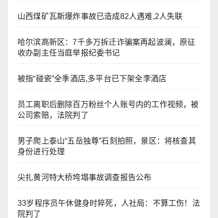
山西煤矿瓦斯爆炸事故已造成82人遇难,2人失联
哈尔滨高新区：7千多万拆迁诈骗案再起波澜，原征
收办副主任当庭举报纪委书记
被指“碰瓷”全季酒店,多平台已下架全李酒店
员工离职后删除百万粉丝个人账号内的工作视频，被
公司索赔，法院判了
男子爬上泰山“五岳独尊”石刻拍照，景区：将核查其
身份进行处理
尖扎黄河特大桥垮塌事故调查报告公布
33岁程序员午休健身时猝死，人社局：不算工伤！法
院判了