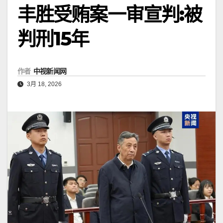
丰胜受贿案一审宣判:被
判刑15年
作者
中视新闻网
3月 18, 2026