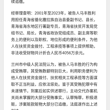
续追缴。
经审理查明：2001年至2023年，被告人马丰胜利
用担任青海省循化撒拉族自治县委副书记、县长，
青海省海东地区行署副专员，青海省扶贫开发局党
组书记、局长，青海省政协党组成员、副主席等职
务上的便利以及职权、地位形成的便利条件，为他
人在扶贫资金拨付、工程承揽等事项上提供帮助，
非法收受财物共计折合人民币4056万余元。
兰州市中级人民法院认为，被告人马丰胜的行为构
成受贿罪，其受贿数额特别巨大，利用职务便利为
他人在扶贫资金拨付、扶贫相关工程承揽等方面谋
取不正当利益，应依法惩处。鉴于其受贿犯罪中有
未遂情节，到案后如实供述罪行，主动交代办案机
关尚未掌握的大部分受贿事实，认罪悔罪，积极退
赃，涉案赃款赃物大部分已追缴，法庭遂作出上述