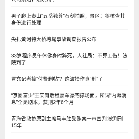
男子爬上泰山“五岳独尊”石刻拍照，景区：将核查其
身份进行处理
尖扎黄河特大桥垮塌事故调查报告公布
33岁程序员午休健身时猝死，人社局：不算工伤！法
院判了
冒充记者搞“付费删帖”？这波操作真“刑”了
“京圈富少”王某背后租豪车豪宅撑场面，所谓“内幕消
息”全是剧本，获刑2年6个月
青海省政协原副主席马丰胜受贿案一审宣判:被判刑
15年