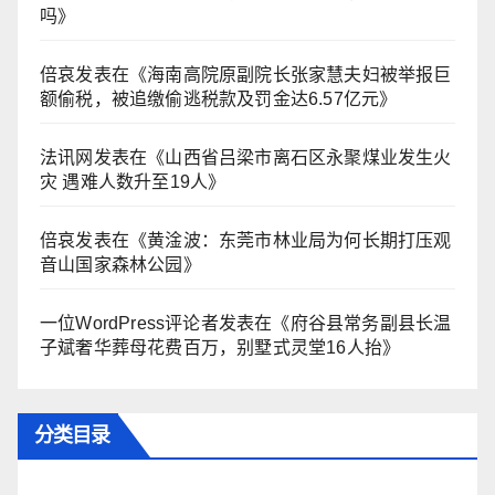
吗
》
倍哀
发表在《
海南高院原副院长张家慧夫妇被举报巨
额偷税，被追缴偷逃税款及罚金达6.57亿元
》
法讯网
发表在《
山西省吕梁市离石区永聚煤业发生火
灾 遇难人数升至19人
》
倍哀
发表在《
黄淦波：东莞市林业局为何长期打压观
音山国家森林公园
》
一位WordPress评论者
发表在《
府谷县常务副县长温
子斌奢华葬母花费百万，别墅式灵堂16人抬
》
分类目录