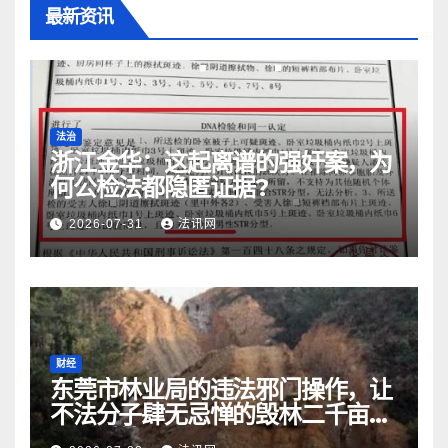
最新资讯
法治
浙江金华：​这起离谱的强奸案，为
何公检法都隐匿证据?
2026-07-31
法讯网
财经
东莞市林业局的违法邪门操作，让
不法分子肆无忌惮的毁林二千亩而
无人受处罚