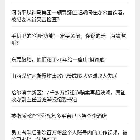
河南平煤神马集团一领导疑值班期间在办公室饮酒，
被纪委人员突击检查？
手机里的“偷听功能”一定要关闭，你说的话一直被监
听？
东莞腹地，他们花了26年给一座山“摸家底”
山西煤矿瓦斯爆炸事故已造成82人遇难,2人失联
哈尔滨高新区：7千多万拆迁诈骗案再起波澜，原征
收办副主任当庭举报纪委书记
被指“碰瓷”全季酒店,多平台已下架全李酒店
员工离职后删除百万粉丝个人账号内的工作视频，被
公司索赔，法院判了