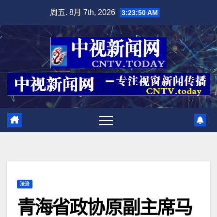
跳
周五. 8月 7th, 2026
3:23:51 AM
至
内
容
法治
青海省政协原副主席马