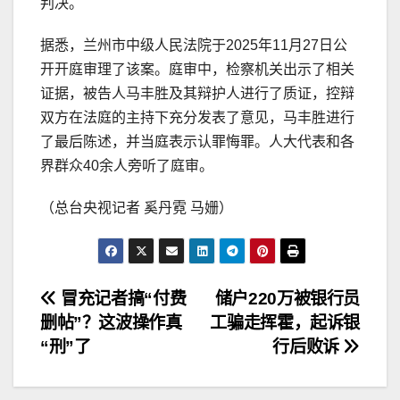
判决。
据悉，兰州市中级人民法院于2025年11月27日公
开开庭审理了该案。庭审中，检察机关出示了相关
证据，被告人马丰胜及其辩护人进行了质证，控辩
双方在法庭的主持下充分发表了意见，马丰胜进行
了最后陈述，并当庭表示认罪悔罪。人大代表和各
界群众40余人旁听了庭审。
（总台央视记者 奚丹霓 马姗）
文
冒充记者搞“付费
储户220万被银行员
删帖”？这波操作真
工骗走挥霍，起诉银
章
“刑”了
行后败诉
导