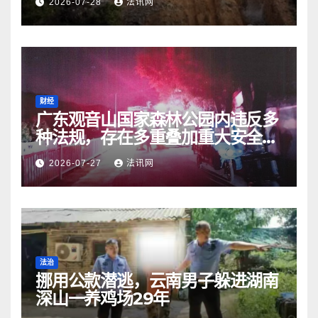
2026-07-28
法讯网
财经
广东观音山国家森林公园内违反多
种法规，存在多重叠加重大安全风
险
2026-07-27
法讯网
法治
挪用公款潜逃，云南男子躲进湖南
深山一养鸡场29年