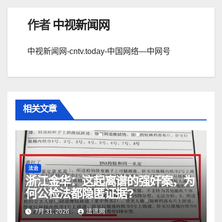
航
作者
中视新闻网
中视新闻网-cntv.today-中国网络—中网号
相关文章
法治
浙江金华：​这起离谱的强奸案，为
何公检法都隐匿证据?
7月 31, 2026
法讯网