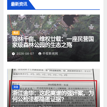
最新资讯
热点
毁林千亩、维权廿载：一座民营国
家级森林公园的生态之殇
2026-08-07
中视新闻网
法治
浙江金华：​这起离谱的强奸案，为
何公检法都隐匿证据?