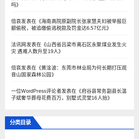
吗
》
倍哀
发表在《
海南高院原副院长张家慧夫妇被举报巨
额偷税，被追缴偷逃税款及罚金达6.57亿元
》
法讯网
发表在《
山西省吕梁市离石区永聚煤业发生火
灾 遇难人数升至19人
》
倍哀
发表在《
黄淦波：东莞市林业局为何长期打压观
音山国家森林公园
》
一位WordPress评论者
发表在《
府谷县常务副县长温
子斌奢华葬母花费百万，别墅式灵堂16人抬
》
分类目录