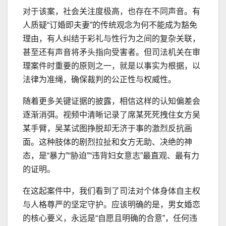
对于该案，社会关注度极高，也存在不同声音。有
人质疑“订婚即夫妻”的传统观念为何不能成为豁免
理由，有人纠结于彩礼与性行为之间的复杂关联，
甚至还有声音将矛头指向受害者。但司法机关在审
理案件时重要的原则之一，就是以事实为根据，以
法律为准绳，确保裁判的公正性与权威性。
随着更多关键证据的披露，相信这样的认知偏差会
逐渐消弭。视频中清晰记录了席某死死拽住女方吴
某手臂，吴某试图挣脱却无济于事的激烈反抗画
面。这种肢体的剧烈拉扯和女方无助、决绝的神
态，是“暴力”“胁迫”“违背妇女意志”最直观、最有力
的证明。
在这起案件中，我们看到了司法对个体身体自主权
与人格尊严的坚定守护。应该明确的是，男女婚恋
的核心要义，永远是“自愿且明确的合意”，任何违