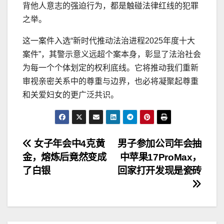
背他人意志的强迫行为，都是触碰法律红线的犯罪
之举。
这一案件入选“新时代推动法治进程2025年度十大
案件”，其警示意义远超个案本身，彰显了法治社会
为每一个个体划定的权利底线。它将推动我们重新
审视亲密关系中的尊重与边界，也必将凝聚起尊重
和关爱妇女的更广泛共识。
文
女子年会中4克黄
男子参加公司年会抽
金，熔炼后竟然变成
中苹果17ProMax，
章
了白银
回家打开发现是瓷砖
导
航