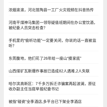
浓烟滚滚，河北馆陶县一工厂火灾视频在抖音热传
河南平煤神马集团一领导疑值班期间在办公室饮酒，
被纪委人员突击检查？
手机里的“偷听功能”一定要关闭，你说的话一直被监
听？
东莞腹地，他们花了26年给一座山“摸家底”
山西煤矿瓦斯爆炸事故已造成82人遇难,2人失联
哈尔滨高新区：7千多万拆迁诈骗案再起波澜，原征
收办副主任当庭举报纪委书记
被指“碰瓷”全季酒店,多平台已下架全李酒店