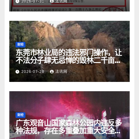
2026-07-31
法讯网
财经
东莞市林业局的违法邪门操作，让
不法分子肆无忌惮的毁林二千亩而
无人受处罚
2026-07-28
法讯网
财经
广东观音山国家森林公园内违反多
种法规，存在多重叠加重大安全风
险