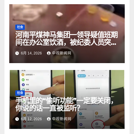
社会
河南平煤神马集团一领导疑值班期
间在办公室饮酒，被纪委人员突击
检查？
6月 14, 2026
中视新闻网
社会
手机里的“偷听功能”一定要关闭，
你说的话一直被监听？
6月 12, 2026
中视新闻网