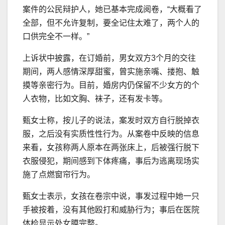
案件的公民辩护人，她已基本完成阅卷，“大概看了
全部，但不允许复制，要全记住太难了，两个人的
口供完全不一样。”
上诉状中披露，在订婚前，男女双方3个月的交往
期间，两人感情深厚甜蜜，曾实施亲嘴、搂抱、触
摸等亲密行为。目前，婚房内仍保留不少女方的个
人衣物，比如文胸、袜子，还有发卡等。
甄女士称，按儿子的说法，案发时双方自行脱掉衣
服，之后没有实质性性行为。从案卷中反映的信息
来看，女孩称两人原本在两张床上，后被强行脱下
衣服侵犯，期间感到下体疼痛，事后为逃离现场实
施了点燃窗帘行为。
甄女士表示，女孩在卷宗中说，事发过程中她一只
手被按着，没有其他殴打和威胁行为；事后在医院
体检显示处女膜完整。