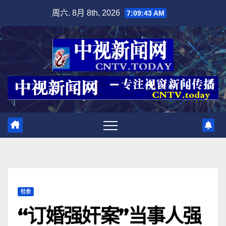
跳
周六. 8月 8th, 2026
7:09:44 AM
至
内
容
社会
“订婚强奸案”当事人强