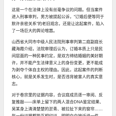
这是一个在法律上没有丝毫争议的问题。但当案件
进入刑事审判，男方被提起公诉，“订婚后便等同于
默许亲密关系”的老旧观念，还是让这起案件，陷入
了一场巨大的舆论喧嚣。
山西省大同市中级人民法院刑事审判第二庭副庭长
藏海霞介绍，法院审理后认为，订婚本质上只是民
间层面的一种民事约定，是双方缔结婚姻的美好期
许，并不能产生法律意义上的身份变更，更不能成
为剥夺个体自主权的理由。因此，这起案件的判断
核心，就是关系发生时，是否违背被害人的真实意
志。
对于卷宗里的证据内容，合议庭成员逐一审阅、反
复推敲——床单上留下的两人混合DNA鉴定结果、
吴某身上清清楚楚的淤青、被拉扯下来的窗帘……
每一份证据都能互相印证，明明白白地诉说一件