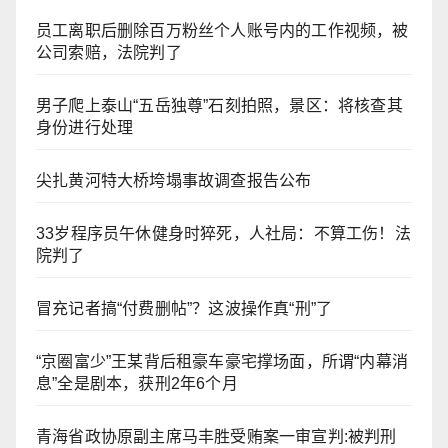
员工离职后删除百万粉丝个人账号内的工作视频，被
公司索赔，法院判了
男子爬上泰山“五岳独尊”石刻拍照，景区：将核查其
身份进行处理
尖扎黄河特大桥垮塌事故调查报告公布
33岁程序员午休健身时猝死，人社局：不算工伤！法
院判了
冒充记者搞“付费删帖”？这波操作真“刑”了
“京圈富少”王某背后租豪车豪宅撑场面，所谓“内幕消
息”全是剧本，获刑2年6个月
青海省政协原副主席马丰胜受贿案一审宣判:被判刑