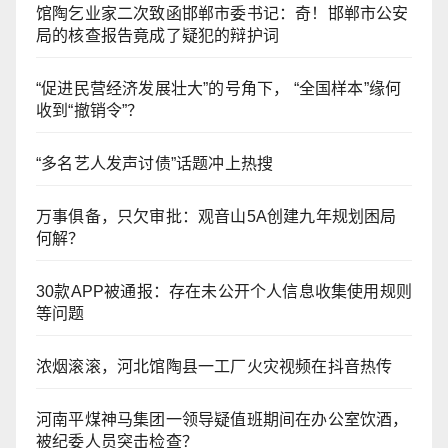
馆陶乞业家二次致函邯郸市委书记：奇！邯郸市公安
局的核查报告竟成了疑犯的辩护词
“促进民营经济发展壮大”的号角下， “全国样本”缘何
收到“撤销令”？
“多名艺人发声讨债”话题冲上热搜
万事俱备，只欠审批：观音山5A创建九年规划困局
何解？
30款APP被通报：存在未公开个人信息收集使用规则
等问题
浓烟滚滚，河北馆陶县一工厂火灾视频在抖音热传
河南平煤神马集团一领导疑值班期间在办公室饮酒，
被纪委人员突击检查？