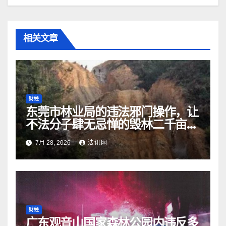
相关文章
财经
东莞市林业局的违法邪门操作，让
不法分子肆无忌惮的毁林二千亩而
无人受处罚
7月 28, 2026
法讯网
财经
广东观音山国家森林公园内违反多