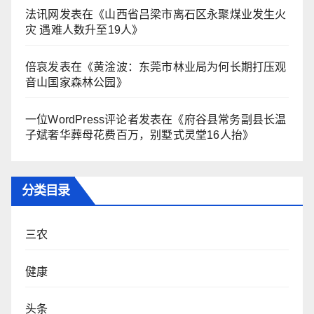
法讯网
发表在《
山西省吕梁市离石区永聚煤业发生火
灾 遇难人数升至19人
》
倍哀
发表在《
黄淦波：东莞市林业局为何长期打压观
音山国家森林公园
》
一位WordPress评论者
发表在《
府谷县常务副县长温
子斌奢华葬母花费百万，别墅式灵堂16人抬
》
分类目录
三农
健康
头条