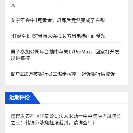
元
女子年会中4克黄金，熔炼后竟然变成了白银
“订婚强奸案”当事人强拽女方出电梯画面曝光
男子参加公司年会抽中苹果17ProMax，回家打开发
现是瓷砖
储户220万被银行员工骗走挥霍，起诉银行后败诉
近期评论
慢慢
发表在《
庄泰公司法人求助晋中中院原占斌院长
之三：韩锦芬涉嫌枉法裁判，请详查！
》