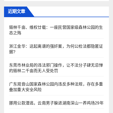
近期文章
毁林千亩、维权廿载：一座民营国家级森林公园的生
态之殇
浙江金华：​这起离谱的强奸案，为何公检法都隐匿证
据?
东莞市林业局的违法邪门操作，让不法分子肆无忌惮
的毁林二千亩而无人受处罚
广东观音山国家森林公园内违反多种法规，存在多重
叠加重大安全风险
挪用公款潜逃，云南男子躲进湖南深山一养鸡场29年