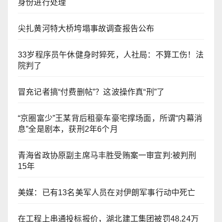
身份进行处理
尖扎黄河特大桥垮塌事故调查报告公布
33岁程序员午休健身时猝死，人社局：不算工伤！法
院判了
冒充记者搞“付费删帖”？这波操作真“刑”了
“京圈富少”王某背后租豪车豪宅撑场面，所谓“内幕消
息”全是剧本，获刑2年6个月
青海省政协原副主席马丰胜受贿案一审宣判:被判刑
15年
美媒：已有13名美军人员在对伊朗军事行动中死亡
在工程上串通投标报价，湖北建工集团被罚48.24万