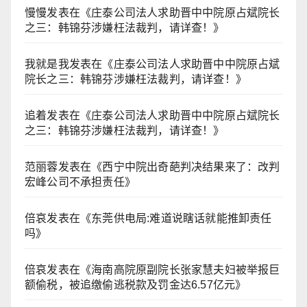
慢慢
发表在《
庄泰公司法人求助晋中中院原占斌院长
之三：韩锦芬涉嫌枉法裁判，请详查！
》
我就是我
发表在《
庄泰公司法人求助晋中中院原占斌
院长之三：韩锦芬涉嫌枉法裁判，请详查！
》
追着
发表在《
庄泰公司法人求助晋中中院原占斌院长
之三：韩锦芬涉嫌枉法裁判，请详查！
》
范丽蓉
发表在《
西宁中院出奇葩判决结果来了：改判
宏峰公司不承担责任
》
倍哀
发表在《
东莞供电局:难道说瞎话就能推卸责任
吗
》
倍哀
发表在《
海南高院原副院长张家慧夫妇被举报巨
额偷税，被追缴偷逃税款及罚金达6.57亿元
》