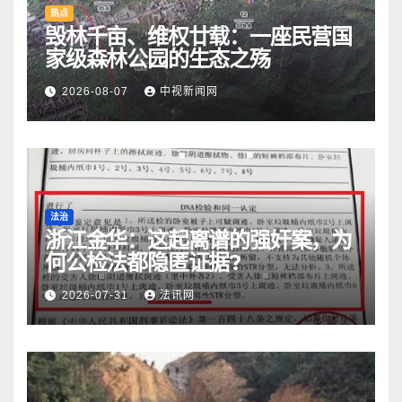
热点
毁林千亩、维权廿载：一座民营国
家级森林公园的生态之殇
2026-08-07
中视新闻网
法治
浙江金华：​这起离谱的强奸案，为
何公检法都隐匿证据?
2026-07-31
法讯网