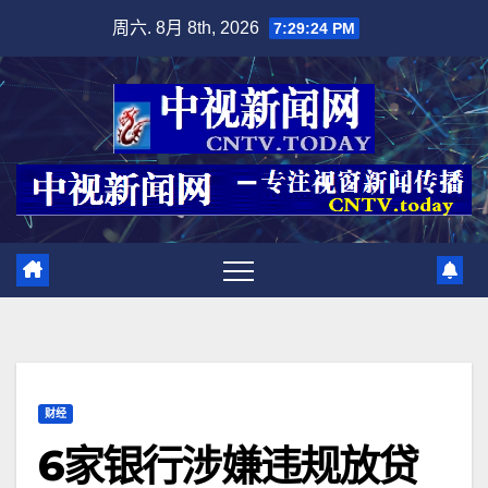
跳
周六. 8月 8th, 2026
7:29:25 PM
至
内
容
财经
6家银行涉嫌违规放贷