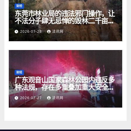
财经
东莞市林业局的违法邪门操作，让
不法分子肆无忌惮的毁林二千亩而
无人受处罚
2026-07-28
法讯网
财经
广东观音山国家森林公园内违反多
种法规，存在多重叠加重大安全风
险
2026-07-27
法讯网