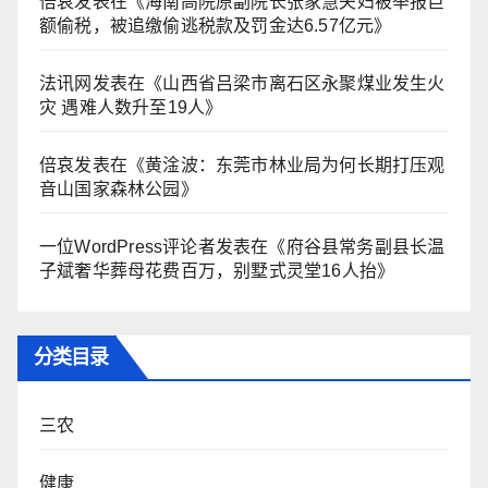
倍哀
发表在《
海南高院原副院长张家慧夫妇被举报巨
额偷税，被追缴偷逃税款及罚金达6.57亿元
》
法讯网
发表在《
山西省吕梁市离石区永聚煤业发生火
灾 遇难人数升至19人
》
倍哀
发表在《
黄淦波：东莞市林业局为何长期打压观
音山国家森林公园
》
一位WordPress评论者
发表在《
府谷县常务副县长温
子斌奢华葬母花费百万，别墅式灵堂16人抬
》
分类目录
三农
健康