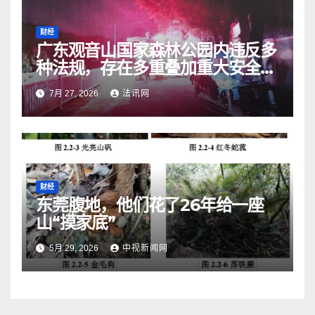
财经
广东观音山国家森林公园内违反多
种法规，存在多重叠加重大安全风
险
7月 27, 2026
法讯网
财经
东莞腹地，他们花了26年给一座
山“摸家底”
5月 29, 2026
中视新闻网