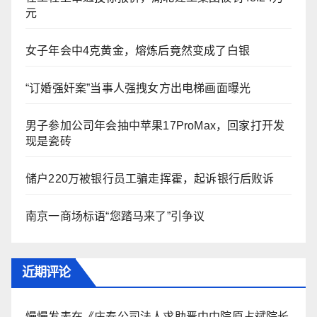
元
女子年会中4克黄金，熔炼后竟然变成了白银
“订婚强奸案”当事人强拽女方出电梯画面曝光
男子参加公司年会抽中苹果17ProMax，回家打开发
现是瓷砖
储户220万被银行员工骗走挥霍，起诉银行后败诉
​南京一商场标语“您踏马来了”引争议
近期评论
慢慢
发表在《
庄泰公司法人求助晋中中院原占斌院长