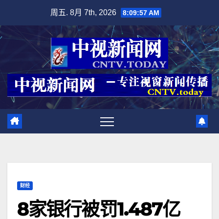
跳
周五. 8月 7th, 2026
8:09:58 AM
至
内
容
财经
8家银行被罚1.487亿