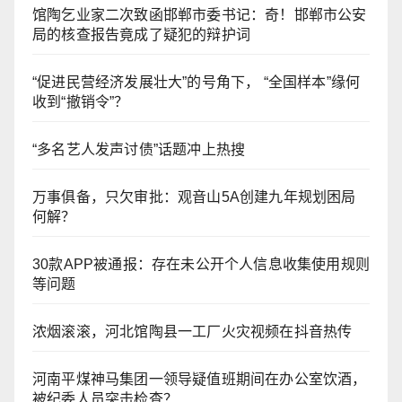
馆陶乞业家二次致函邯郸市委书记：奇！邯郸市公安
局的核查报告竟成了疑犯的辩护词
“促进民营经济发展壮大”的号角下， “全国样本”缘何
收到“撤销令”？
“多名艺人发声讨债”话题冲上热搜
万事俱备，只欠审批：观音山5A创建九年规划困局
何解？
30款APP被通报：存在未公开个人信息收集使用规则
等问题
浓烟滚滚，河北馆陶县一工厂火灾视频在抖音热传
河南平煤神马集团一领导疑值班期间在办公室饮酒，
被纪委人员突击检查？