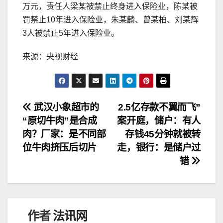
万元，责任人梁某被禁止终身进入保险业，陈某被
罚禁止10年进入保险业，朱某麟、曾某柏、刘某辉
3人被禁止5年进入保险业。
来源：央视财经
文
武汉小象超市的
2.5亿存款不翼而飞”
“原切牛肉”是合成
案开庭，储户：有人
章
肉？厂家：是不同部
存钱45分钟就被转
导
位牛肉挤压后切片
走，银行：是储户过
错
航
作者
法讯网