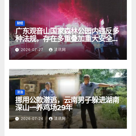
财经
广东观音山国家森林公园内违反多
种法规，存在多重叠加重大安全风
险
2026-07-27
法讯网
法治
挪用公款潜逃，云南男子躲进湖南
深山一养鸡场29年
2026-07-24
法讯网