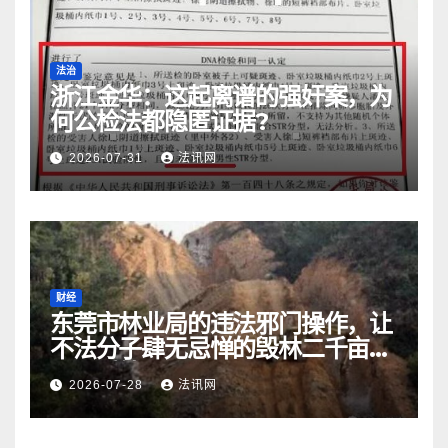
法治
浙江金华：​这起离谱的强奸案，为
何公检法都隐匿证据?
2026-07-31
法讯网
财经
东莞市林业局的违法邪门操作，让
不法分子肆无忌惮的毁林二千亩而
无人受处罚
2026-07-28
法讯网