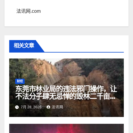
法讯网.com
相关文章
财经
东莞市林业局的违法邪门操作，让
不法分子肆无忌惮的毁林二千亩而
无人受处罚
7月 28, 2026
法讯网