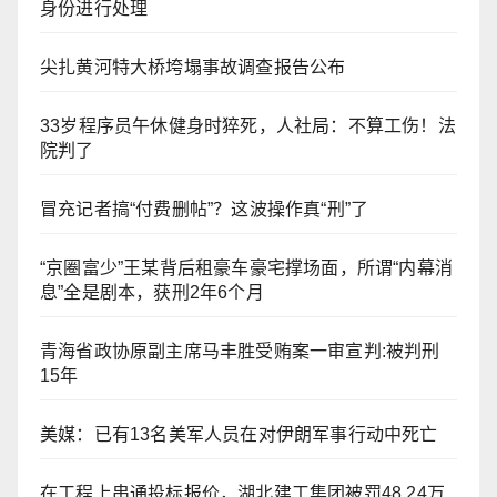
身份进行处理
尖扎黄河特大桥垮塌事故调查报告公布
33岁程序员午休健身时猝死，人社局：不算工伤！法
院判了
冒充记者搞“付费删帖”？这波操作真“刑”了
“京圈富少”王某背后租豪车豪宅撑场面，所谓“内幕消
息”全是剧本，获刑2年6个月
青海省政协原副主席马丰胜受贿案一审宣判:被判刑
15年
美媒：已有13名美军人员在对伊朗军事行动中死亡
在工程上串通投标报价，湖北建工集团被罚48.24万