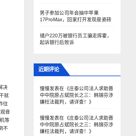
男子参加公司年会抽中苹果
17ProMax，回家打开发现是瓷砖
储户220万被银行员工骗走挥霍，
起诉银行后败诉
近期评论
解决
慢慢
发表在《
庄泰公司法人求助晋
中中院原占斌院长之三：韩锦芬涉
干就
嫌枉法裁判，请详查！
》
作往
决观音
慢慢
发表在《
庄泰公司法人求助晋
机等
中中院原占斌院长之三：韩锦芬涉
倒不
嫌枉法裁判，请详查！
》