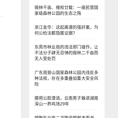
毁林千亩、维权廿载：一座民营国
家级森林公园的生态之殇
浙江金华：​这起离谱的强奸案，为
何公检法都隐匿证据?
东莞市林业局的违法邪门操作，让
不法分子肆无忌惮的毁林二千亩而
无人受处罚
广东观音山国家森林公园内违反多
种法规，存在多重叠加重大安全风
险
挪用公款潜逃，云南男子躲进湖南
深山一养鸡场29年
馆陶乞业家二次致函邯郸市委书