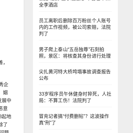
全李酒店
员工离职后删除百万粉丝个人账号
内的工作视频，被公司索赔，法院
判了
男子爬上泰山“五岳独尊”石刻拍
照，景区：将核查其身份进行处理
善，
尖扎黄河特大桥垮塌事故调查报告
公布
秀企
、姻
33岁程序员午休健身时猝死，人社
局：不算工伤！法院判了
发展中
恶意
冒充记者搞“付费删帖”？这波操作
3起地
真“刑”了
除了
问题