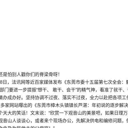
还是怕别人戳你们的脊梁骨呀！
月18日，法讯网等近百家媒体发布《东莞市委十五届第七次全会：
部门要进一步提振“想干、 敢干、会干”的精气神，看准了就干、
情办成办好。坚持协调不过夜、落实不过夜，全力以赴把各项工
日多家网站曝出的《东莞市樟木头镇镇长芦湛：年初说的逐步解
个天大的笑话！文末说：“欣赏一下观音山的美景吧，如果日理万
观音山人谈谈心，或者来个现场办公，先解决供电和编修问题，