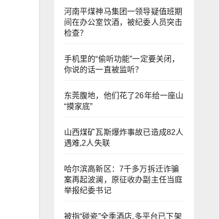
河南平煤神马集团一领导疑值班期
间在办公室饮酒，被纪委人员突击
检查？
手机里的“偷听功能”一定要关闭，
你说的话一直被监听？
东莞腹地，他们花了26年给一座山
“摸家底”
山西煤矿瓦斯爆炸事故已造成82人
遇难,2人失联
哈尔滨高新区：7千多万拆迁诈骗
案再起波澜，原征收办副主任当庭
举报纪委书记
被指“碰瓷”全季酒店,多平台已下架