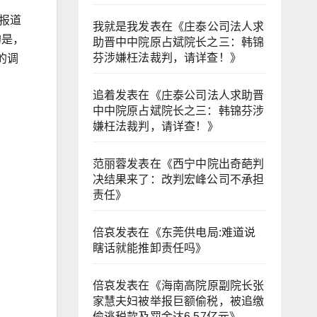
报道
我就是我
发表在《
庄泰公司法人求
的是，
助晋中中院原占斌院长之三：韩锦
芬涉嫌枉法裁判，请详查！
》
的调
追着
发表在《
庄泰公司法人求助晋
中中院原占斌院长之三：韩锦芬涉
嫌枉法裁判，请详查！
》
范丽蓉
发表在《
西宁中院出奇葩判
决结果来了：改判宏峰公司不承担
责任
》
倍哀
发表在《
东莞供电局:难道说
瞎话就能推卸责任吗
》
倍哀
发表在《
海南高院原副院长张
家慧夫妇被举报巨额偷税，被追缴
偷逃税款及罚金达6.57亿元
》