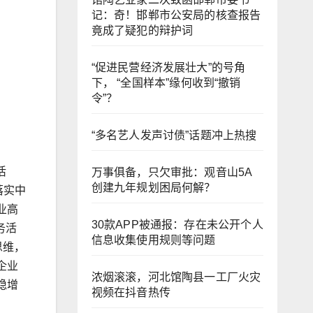
记：奇！邯郸市公安局的核查报告
竟成了疑犯的辩护词
“促进民营经济发展壮大”的号角
下， “全国样本”缘何收到“撤销
令”？
“多名艺人发声讨债”话题冲上热搜
活
万事俱备，只欠审批：观音山5A
创建九年规划困局何解？
落实中
业高
30款APP被通报：存在未公开个人
务活
信息收集使用规则等问题
思维，
企业
浓烟滚滚，河北馆陶县一工厂火灾
稳增
视频在抖音热传