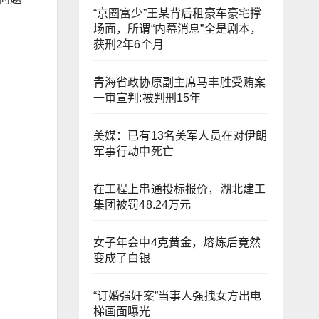
“京圈富少”王某背后租豪车豪宅撑
场面，所谓“内幕消息”全是剧本，
获刑2年6个月
青海省政协原副主席马丰胜受贿案
一审宣判:被判刑15年
美媒：已有13名美军人员在对伊朗
军事行动中死亡
在工程上串通投标报价，湖北建工
集团被罚48.24万元
女子年会中4克黄金，熔炼后竟然
变成了白银
“订婚强奸案”当事人强拽女方出电
梯画面曝光